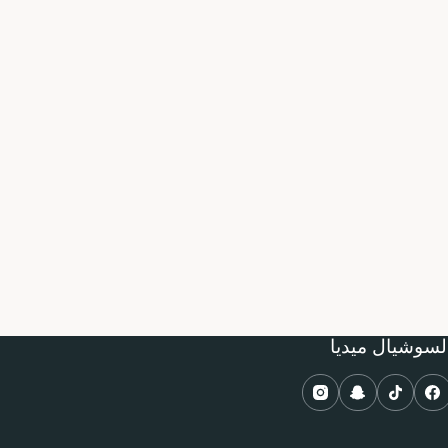
لسوشيال ميديا