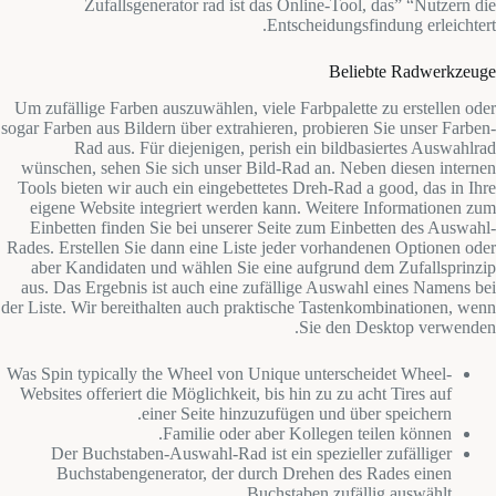
Zufallsgenerator rad ist das Online-Tool, das” “Nutzern die
Entscheidungsfindung erleichtert.
Beliebte Radwerkzeuge
Um zufällige Farben auszuwählen, viele Farbpalette zu erstellen oder
sogar Farben aus Bildern über extrahieren, probieren Sie unser Farben-
Rad aus. Für diejenigen, perish ein bildbasiertes Auswahlrad
wünschen, sehen Sie sich unser Bild-Rad an. Neben diesen internen
Tools bieten wir auch ein eingebettetes Dreh-Rad a good, das in Ihre
eigene Website integriert werden kann. Weitere Informationen zum
Einbetten finden Sie bei unserer Seite zum Einbetten des Auswahl-
Rades. Erstellen Sie dann eine Liste jeder vorhandenen Optionen oder
aber Kandidaten und wählen Sie eine aufgrund dem Zufallsprinzip
aus. Das Ergebnis ist auch eine zufällige Auswahl eines Namens bei
der Liste. Wir bereithalten auch praktische Tastenkombinationen, wenn
Sie den Desktop verwenden.
Was Spin typically the Wheel von Unique unterscheidet Wheel-
Websites offeriert die Möglichkeit, bis hin zu zu acht Tires auf
einer Seite hinzuzufügen und über speichern.
Familie oder aber Kollegen teilen können.
Der Buchstaben-Auswahl-Rad ist ein spezieller zufälliger
Buchstabengenerator, der durch Drehen des Rades einen
Buchstaben zufällig auswählt.