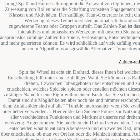
bringt Spaß und Fairness throughout die Auswahl von Optionen, die
Zuweisung von Rollen oder die Schaffung vonseiten Engagement in
Klassen und Aktivitäten. Der zufällige Team-Generator ist echt ein
Werkzeug, dieses Teilnehmerlisten automatisch throughout
zugewiesene Teams oder Gruppen aufteilt. Das Zahlen-Rad ist das
interaktives und anpassbares Werkzeug, mit unserem Sie ganz
anspruchslos zufällige Zahlen für Spiele, Verlosungen, Entscheidungen
und mehr generieren können. Es wird schließlich auf viele zufällig von
unserem Algorithmus ausgewählte Alternative” “gone down.
Zahlen-rad
Spin the Wheel ist echt ein Drehrad, dieses Ihnen bei welcher
Entscheidung hilft unter einer zufälligen Wahl. Sie können das Rad
drehen, 1 zwischen Jobangeboten über entscheiden und zu
entscheiden, welches Spiel sie spielen oder erstellen möchten dieses
zufälliger Name für eine Figur within einem Buch, das Sie schreiben.
Damit sind die Möglichkeiten aber noch nie und nimmer erschöpft,
denn Zufallsräder sind auf alle” “Tumble interessanter, wenn Sie zwei
oder lieber verwenden… Hier entdecken Sie eine Führer zur Nutzung
aller verschiedenen Funktionen und Merkmale unseres rad drehen
werkzeug. Angenommen, Sie möchten ein Drehrad verwenden, 1 zu
entscheiden what to eat zum Abendessen und ein zweites Rad, um
über entscheiden, ob man vor Ort isst oder die Mahlzeit mitnimmt. Auf
spinthewheel. io können Sie diese erstellen ebenso dann beide