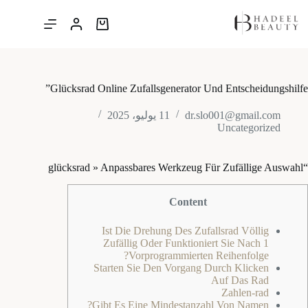
لتجاوز
لى
عربة
لمحتوى
التسوق
Glücksrad Online Zufallsgenerator Und Entscheidungshilfe”
dr.slo001@gmail.com
11 يوليو، 2025
Uncategorized
“glücksrad » Anpassbares Werkzeug Für Zufällige Auswahl
Content
Ist Die Drehung Des Zufallsrad Völlig
Zufällig Oder Funktioniert Sie Nach 1
Vorprogrammierten Reihenfolge?
Starten Sie Den Vorgang Durch Klicken
Auf Das Rad
Zahlen-rad
Gibt Es Eine Mindestanzahl Von Namen?